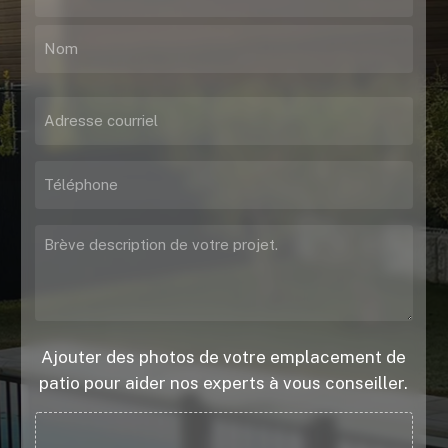
(Nécessaire)
Prénom
Nom
Adresse
courriel
(Nécessaire)
Téléphone
Votre
projet
(Nécessaire)
Ajouter des photos de votre emplacement de
patio pour aider nos experts à vous conseiller.
Fichier