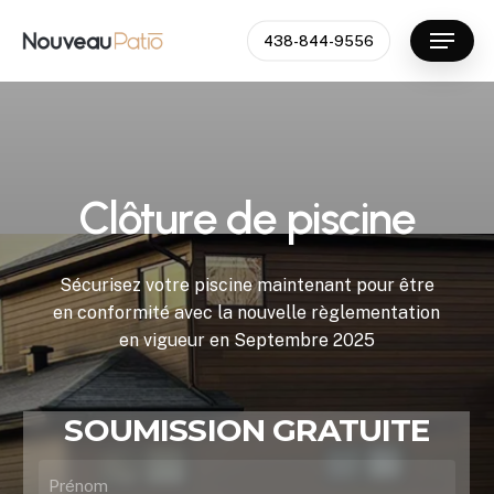
Skip
to
438-844-9556
main
content
C
l
ô
t
u
r
e
d
e
p
i
s
c
i
n
e
Sécurisez
votre
piscine
maintenant
pour
être
en
conformité
avec
la
nouvelle
règlementation
en
vigueur
en
Septembre
2025
SOUMISSION GRATUITE
Nom