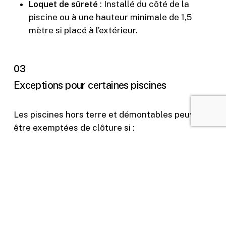
Loquet de sûreté
: Installé du côté de la
piscine ou à une hauteur minimale de 1,5
mètre si placé à l’extérieur.
03
Exceptions pour certaines piscines
Les piscines hors terre et démontables peuvent
être exemptées de clôture si :
Hauteur de la paroi
:
Piscines hors terre : paroi d’au moins 1,2
mètre.
Piscines démontables : paroi d’au moins 1,4
mètre.